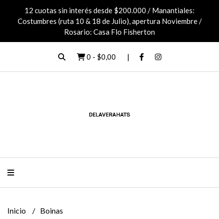
12 cuotas sin interés desde $200.000 / Manantiales:
Costumbres (ruta 10 & 18 de Julio), apertura Noviembre /
Rosario: Casa Flo Fisherton
0
-
$0,00
Inicio
Boinas