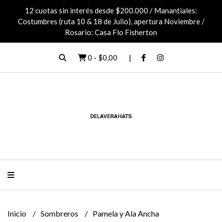
12 cuotas sin interés desde $200.000 / Manantiales:
Costumbres (ruta 10 & 18 de Julio), apertura Noviembre /
Rosario: Casa Flo Fisherton
0
-
$0,00
Inicio
Sombreros
Pamela y Ala Ancha