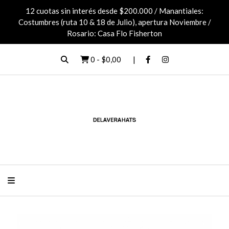
12 cuotas sin interés desde $200.000 / Manantiales:
Costumbres (ruta 10 & 18 de Julio), apertura Noviembre /
Rosario: Casa Flo Fisherton
0
-
$0,00