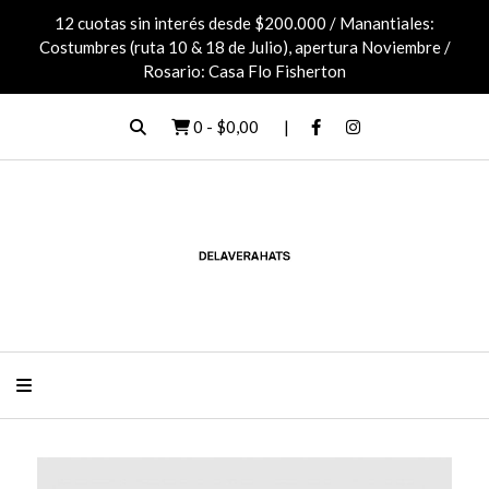
12 cuotas sin interés desde $200.000 / Manantiales:
Costumbres (ruta 10 & 18 de Julio), apertura Noviembre /
Rosario: Casa Flo Fisherton
0
-
$0,00